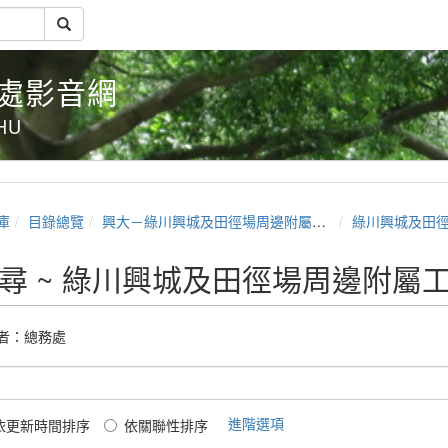
務處影音網
CHU
庫
目錄總覽
興大－綠川興城及田徑場周邊附屬工程施工說明會
綠川興城及田徑場周邊
尋 ~ 綠川興城及田徑場周邊附屬
者：
總務處
進階選項
依更新時間排序
依關聯性排序